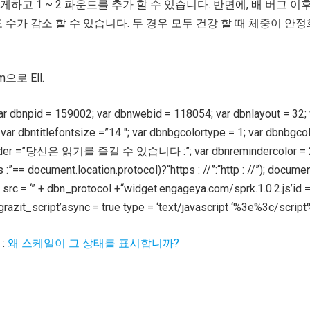
하고 1 ~ 2 파운드를 추가 할 수 있습니다. 반면에, 배 버그 이
 수가 감소 할 수 있습니다. 두 경우 모두 건강 할 때 체중이 안
으로 Ell.
ar dbnpid = 159002; var dbnwebid = 118054; var dbnlayout = 32; 
ar dbntitlefontsize =”14 ″; var dbnbgcolortype = 1; var dbnbgco
header =”당신은 읽기를 즐길 수 있습니다 :”; var dbnremindercolor = 2
 :”== document.location.protocol)?“https : //”:“http : //”); documen
src = ‘” + dbn_protocol +“widget.engageya.com/sprk.1.0.2.js’id 
‘grazit_script’async = true type = ‘text/javascript ‘%3e%3c/script
:
왜 스케일이 그 상태를 표시합니까?