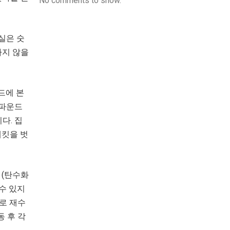
No comments to show.
실은 숫
하지 않을
드에 본
2 파운드
다. 집
재킷을 벗
 (탄수화
 수 있지
실로 재수
동 후 각