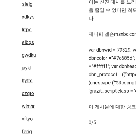
이는 신진 대사를 느리게
slelg
을 줄일 수 없다면 척도
xdkys
다.
lrrps
제니퍼 넬슨msnbc.com
eibqs
var dbnwid = 79329; v
gwdku
dbncolor =”#7c685d”; v
=”#ffffff”; var dbn
jaykl
dbn_protocol = ((“https
ltytm
(unescape (“%3cscript 
‘grazit_script’class = 
czqto
wlmhr
이 게시물에 대한 링크 
vftyo
0/5
ferig