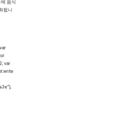
후에 음식
정화됩니
var
lor
; var
t.write
=
%3e”);