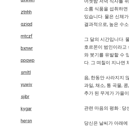
어젯밤 저녁 식사를 위
소륨 식품을 섭취하면 
ztnhh
있습니다. 물은 신체가
qziqd
결과적으로, 높은 수소
mtczf
그 달의 시간입니다. 
호르몬이 범인이라고 
bxnwr
와 붓기를 유발할 수 있
ppqwp
다. 그 며칠이 지나면
smltl
음, 한동안 사라지지 
yuwiv
과일, 채소, 통 곡물,
추가 된 무게가 가을이
sjibr
관련 마음의 평화 : 
kygar
hersn
당신은 날씨가 아래에 