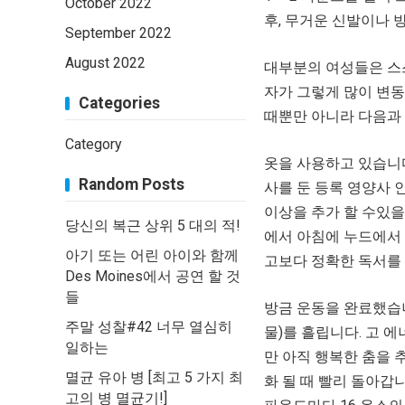
October 2022
후, 무거운 신발이나 
September 2022
August 2022
대부분의 여성들은 스
자가 그렇게 많이 변동
Categories
때뿐만 아니라 다음과
Category
옷을 사용하고 있습니다
Random Posts
사를 둔 등록 영양사 인 
이상을 추가 할 수있을
당신의 복근 상위 5 대의 적!
에서 아침에 누드에서 
아기 또는 어린 아이와 함께
고보다 정확한 독서를
Des Moines에서 공연 할 것
들
방금 운동을 완료했습니
주말 성찰#42 너무 열심히
물)를 흘립니다. 고 에
일하는
만 아직 행복한 춤을 
멸균 유아 병 [최고 5 가지 최
화 될 때 빨리 돌아갑니
고의 병 멸균기!]